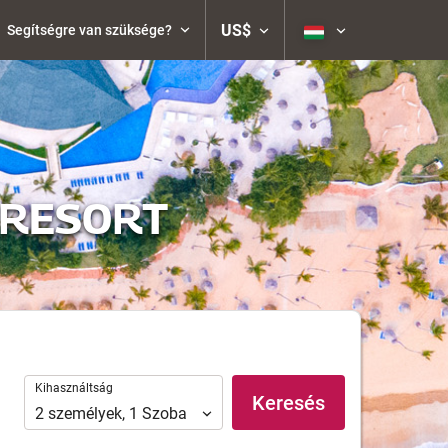
US$
Segítségre van szüksége?
 RESORT
Kihasználtság
Kihasználtság
Keresés
2
személyek
,
1
Szoba