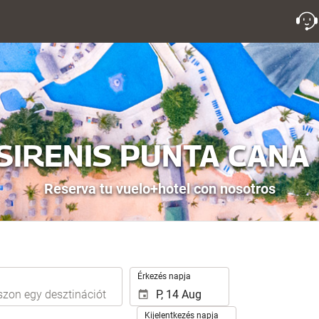
SIRENIS PUNTA CANA
Reserva tu vuelo+hotel con nosotros
.
Érkezés napja
Kijelentkezés napja