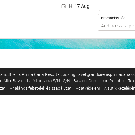
Promóciós kód
and Sirenis Punta Cana Resort - bookingtravel.grandsirenispuntacana.
 Alto, Bavaro La Altagracia S/N - S/N - Bavaro, Dominican Republic | Tel
ozat
Általános feltételek és szabályzat
Adatvédelem
A sütik kezelésén