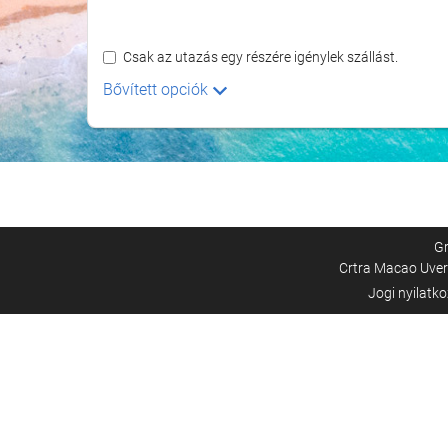
Csak az utazás egy részére igénylek szállást.
Bővített opciók
Gr
Crtra Macao Uvero
Jogi nyilatk