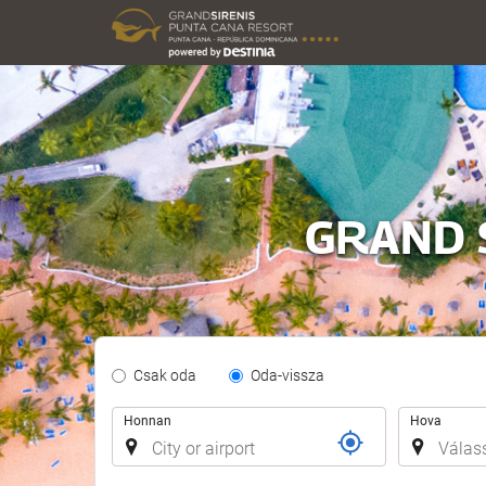
GRAND 
Tipo
Csak oda
Oda-vissza
de
Útvonal
Trayecto
Honnan
Hova