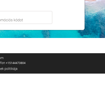
com
efon
+15144473804
ek politikája