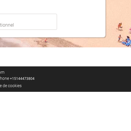
com
éphone
+15144473804
ue de cookies