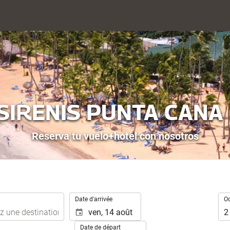
SIRENIS PUNTA CANA
Reserva tu vuelo+hotel con nosotros
.
Occ
Date d'arrivée
O
2
Date de départ