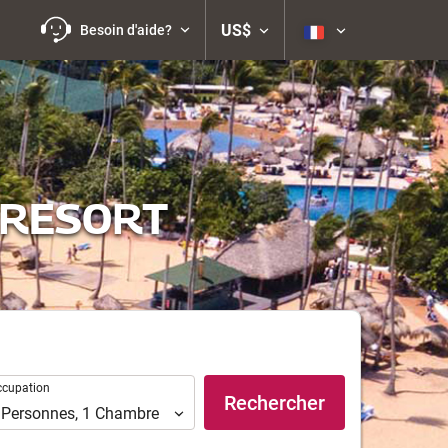
US$
Besoin d'aide?
 RESORT
upation
ccupation
Rechercher
Personnes
,
1
Chambre